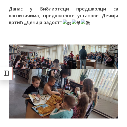
Данас у Библиотеци предшколци са
васпитачима, предшколске установе Дечији
вртић „Дечија радост“.